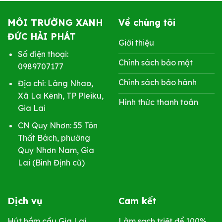
MÔI TRƯỜNG XANH
Về chúng tôi
ĐỨC HẢI PHÁT
Giới thiệu
Số điện thoại:
Chính sách bảo mật
0989707177
Chính sách bảo hành
Địa chỉ: Làng Nhao,
Xã La Kênh, TP Pleiku,
Hình thức thanh toán
Gia Lai
CN Quy Nhơn: 55 Tôn
Thất Bách, phường
Quy Nhơn Nam, Gia
Lai (Bình Định cũ)
Dịch vụ
Cam kết
Hút hầm cầu Gia Lai
Làm sạch triệt để 100%