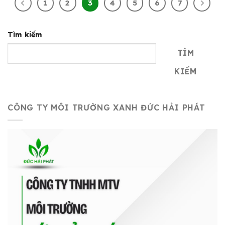
1
2
3
4
5
6
7
Tìm kiếm
TÌM
KIẾM
CÔNG TY MÔI TRƯỜNG XANH ĐỨC HẢI PHÁT