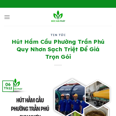
Chuyển
đến
nội
dung
TIN TỨC
Hút Hầm Cầu Phường Trần Phú
Quy Nhơn Sạch Triệt Để Giá
Trọn Gói
06
Th12