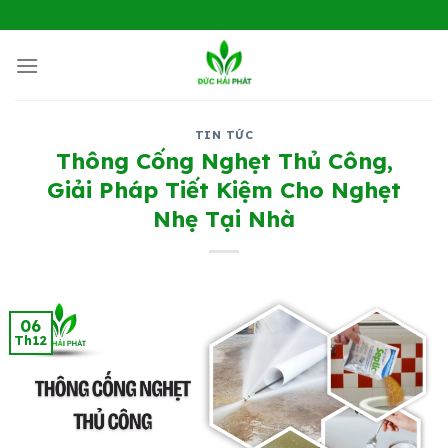
Chuyển
đến
nội
dung
TIN TỨC
Thông Cống Nghẹt Thủ Công,
Giải Pháp Tiết Kiệm Cho Nghẹt
Nhẹ Tại Nhà
06
Th12